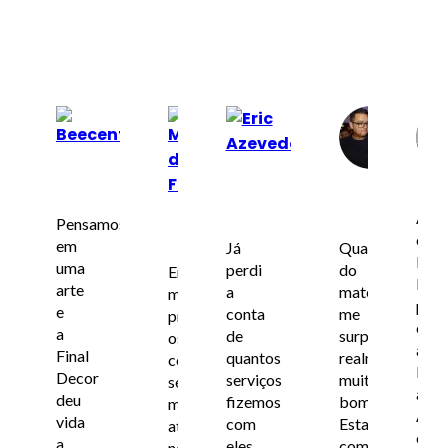
Beecenter
Mauricio
Eric
Va
de
Azevedo
Vie
★
★
★
★
Freitas
★
★
★
★
★
★
★
★
★
★
★
★
Amo
★
Pensamos
essa
em
Já
Qualidade
loja.
uma
perdi
do
Empresa
Exce
arte
a
material
muito
prod
e
conta
me
profissional,
e
a
de
surpreendeu,
os
aten
Final
quantos
realmente
colaboradores
Prin
Decor
serviços
muito
sempre
a
deu
fizemos
bom.
muito
Ama
vida
com
Estava
atenciosos,
e
a
eles.
com
nosso