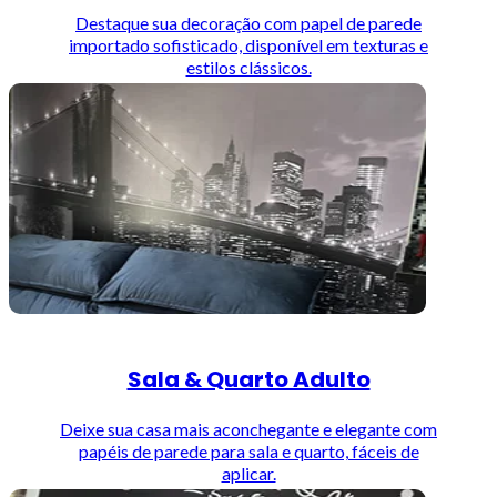
Destaque sua decoração com papel de parede
importado sofisticado, disponível em texturas e
estilos clássicos.
Sala & Quarto Adulto
Deixe sua casa mais aconchegante e elegante com
papéis de parede para sala e quarto, fáceis de
aplicar.