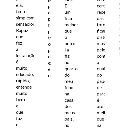
o
ela,
E
certo
papel
Vinic
fcou
um
receio
de
Sem
simplesmente
fica
das
parede
faz
sensacional!
melhor
fotos
ficou
tudo
Rapaz
que
ficarem
perfeito,
que
que
o
distorcidas,
trabalham
eu
fez
outro.
mas
com
prec
a
Já
pelo
produtos
Rec
instalação
fiz
contrário,
de
é
no
a
excelência
muito
quarto
qualidade
e
educado,
do
do
qualidade.
rápido,
meu
papel
entende
filho,
de
muito
na
parede
bem
casa
é
o
dos
até
que
meus
melhor
faz
pais,
que
e
no
na