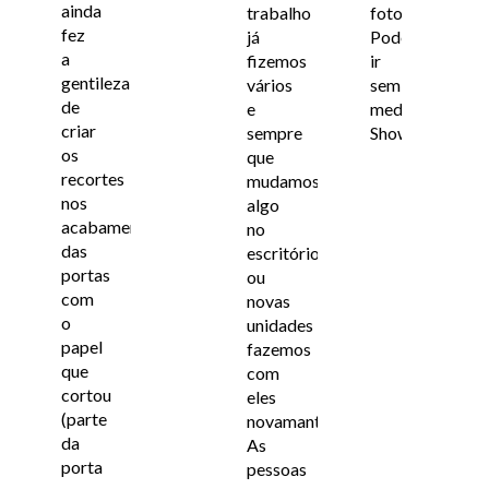
ainda
trabalho
foto.
fez
já
Podem
a
fizemos
ir
gentileza
vários
sem
de
e
medo!
criar
sempre
Show.
os
que
recortes
mudamos
nos
algo
acabamentos
no
das
escritório
portas
ou
com
novas
o
unidades
papel
fazemos
que
com
cortou
eles
(parte
novamante.
da
As
porta
pessoas