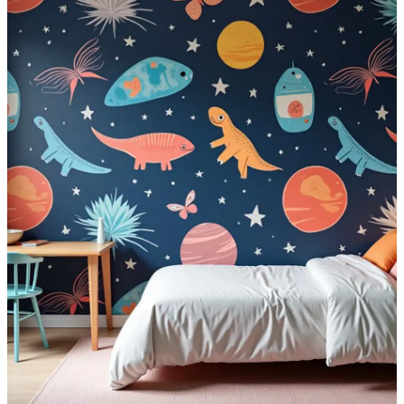
compre seu papel de parede
e adesivo
Modelos incríveis em papel de parede infantil, para sala,
cozinha, banheiro, 3d, lousa decorativa adesivos e muitos
outros.
Em breve